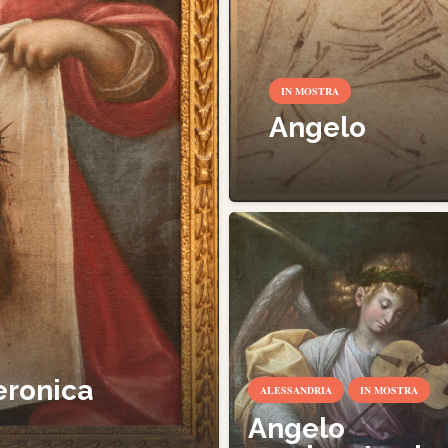
IN MOSTRA
Angelo
eronica
ALESSANDRIA
IN MOSTRA
Angelo