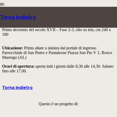
Immacolata Concezione
Torna indietro
Guglielmo Caccia detto il Moncalvo
Primo decennio del secolo XVII – Fase 2-3, olio su tela, cm 240 x
180
Ubicazione:
Primo altare a sinistra dal portale di ingresso
Parrocchiale di San Pietro e Pantaleone Piazza San Pio V 1, Bosco
Marengo (AL)
Orari di apertura:
aperta tutti i giorni dalle 8,30 alle 14,30. Sabato
fino alle 17,00.
Torna indietro
Questo è un progetto di: