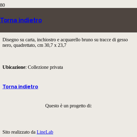
Figure adoranti
Torna indietro
Guglielmo Caccia detto il Moncalvo e bottega
Disegno su carta, inchiostro e acquarello bruno su tracce di gesso
nero, quadrettato, cm 30,7 x 23,7
Ubicazione
: Collezione privata
Torna indietro
Questo è un progetto di:
Sito realizzato da
LineLab